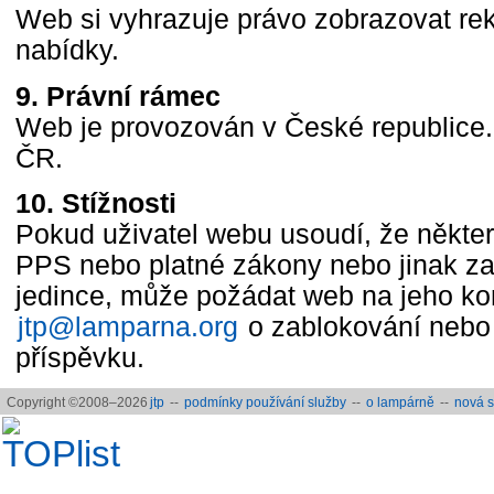
Web si vyhrazuje právo zobrazovat re
nabídky.
9. Právní rámec
Web je provozován v České republice.
ČR.
10. Stížnosti
Pokud uživatel webu usoudí, že někter
PPS nebo platné zákony nebo jinak za
jedince, může požádat web na jeho ko
jtp@lamparna.org
o zablokování nebo
příspěvku.
Copyright ©2008–2026
jtp
--
podmínky používání služby
--
o lampárně
--
nová s