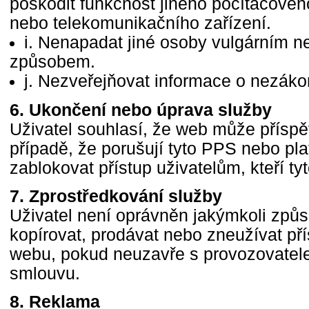
poškodit funkčnost jiného počítačové
nebo telekomunikačního zařízení.
i. Nenapadat jiné osoby vulgárním 
způsobem.
j. Nezveřejňovat informace o nezák
6. Ukončení nebo úprava služby
Uživatel souhlasí, že web může příspě
případě, že porušují tyto PPS nebo pl
zablokovat přístup uživatelům, kteří ty
7. Zprostředkování služby
Uživatel není oprávněn jakýmkoli způ
kopírovat, prodávat nebo zneužívat př
webu, pokud neuzavře s provozovate
smlouvu.
8. Reklama