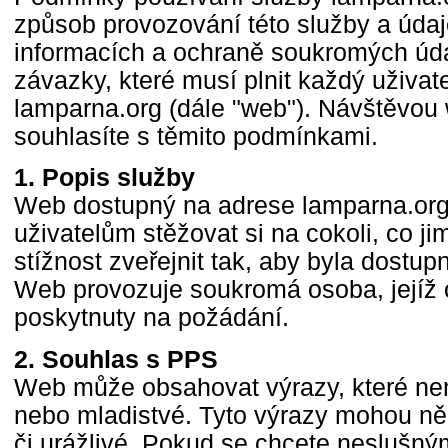
způsob provozování této služby a úd
informacích a ochraně soukromých úd
závazky, které musí plnit každý uživat
lamparna.org (dále "web"). Návštěvou
souhlasíte s těmito podmínkami.
1. Popis služby
Web dostupný na adrese lamparna.or
uživatelům stěžovat si na cokoli, co ji
stížnost zveřejnit tak, aby byla dostup
Web provozuje soukromá osoba, jejíž
poskytnuty na požádání.
2. Souhlas s PPS
Web může obsahovat výrazy, které nem
nebo mladistvé. Tyto výrazy mohou něk
či urážlivé. Pokud se chcete neslušn