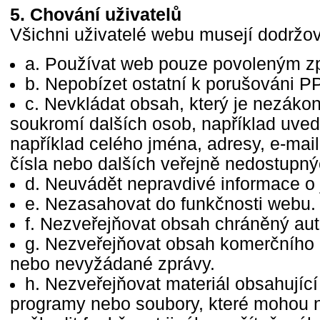
5. Chování uživatelů
Všichni uživatelé webu musejí dodržo
a. Používat web pouze povoleným 
b. Nepobízet ostatní k porušováni P
c. Nevkládat obsah, který je nezáko
soukromí dalších osob, například uve
například celého jména, adresy, e-mail
čísla nebo dalších veřejně nedostupný
d. Neuvádět nepravdivé informace o 
e. Nezasahovat do funkčnosti webu.
f. Nezveřejňovat obsah chráněný au
g. Nezveřejňovat obsah komerčního r
nebo nevyžádané zprávy.
h. Nezveřejňovat materiál obsahující
programy nebo soubory, které mohou na