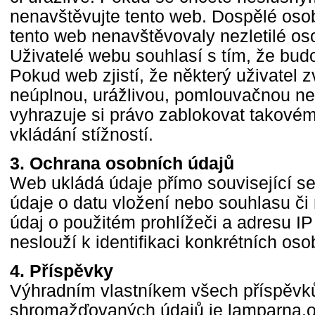
nenavštěvujte tento web. Dospělé osoby
tento web nenavštěvovaly nezletilé os
Uživatelé webu souhlasí s tím, že bud
Pokud web zjistí, že některý uživatel zv
neúplnou, urážlivou, pomlouvačnou n
vyhrazuje si právo zablokovat takovém
vkládání stížností.
3. Ochrana osobních údajů
Web ukládá údaje přímo související se
údaje o datu vložení nebo souhlasu či 
údaj o použitém prohlížeči a adresu IP
neslouží k identifikaci konkrétních oso
4. Příspěvky
Výhradním vlastníkem všech příspěvků (
shromažďovaných údajů je lamparna.or